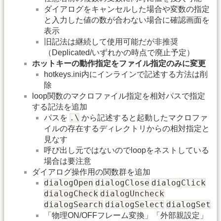
ダイアログをキャンセルした場合や変数の指定
と入力した値の数が合わない場合に確認画面を
表示
旧記法は継続して使用可能だが非推奨
（Deplicated/いずれかの時点で廃止予定）
ホットキーの動作指定をファイル指定のみに変更
hotkeys.ini内にインラインで記述する方法は削
除
loop関数のマクロファイル指定を相対パスで指定
する記法を追加
.\
パスを
から記述すると起動したマクロファ
イルの存在するディレクトリからの相対指定と
見なす
呼び出し元ではないのでloopをネストしている
場合は要注意
ダイアログ操作用の関数群を追加
dialogOpen
dialogClose
dialogClick
dialogCheck
dialogUncheck
dialogSearch
dialogSelect
dialogSet
「物理ON/OFFフレーム変換」「外部親設定」